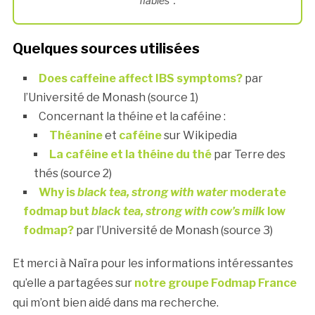
fiables".
Quelques sources utilisées
Does caffeine affect IBS symptoms?
par
l’Université de Monash (source 1)
Concernant la théine et la caféine :
Théanine
et
caféine
sur Wikipedia
La caféine et la théine du thé
par Terre des
thés (source 2)
Why is
black tea, strong with water
moderate
fodmap but
black tea, strong with cow’s milk
low
fodmap?
par l’Université de Monash (source 3)
Et merci à Naïra pour les informations intéressantes
qu’elle a partagées sur
notre groupe Fodmap France
qui m’ont bien aidé dans ma recherche.