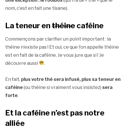
Une exception : le rooibos
(qui n’a de « thé » que le
nom, c’est en fait une tisane).
La teneur en
théine
caféine
Commençons par clarifier un point important : la
théine n’existe pas ! Et oui, ce que l’on appelle théine
est en fait de la caféine. Je vous jure que si ! Je
découvre aussi
.
En fait,
plus votre thé sera infusé, plus sa teneur en
caféine
(ou théine si vraiment vous insistez)
sera
forte
.
Et la caféine n’est pas notre
alliée