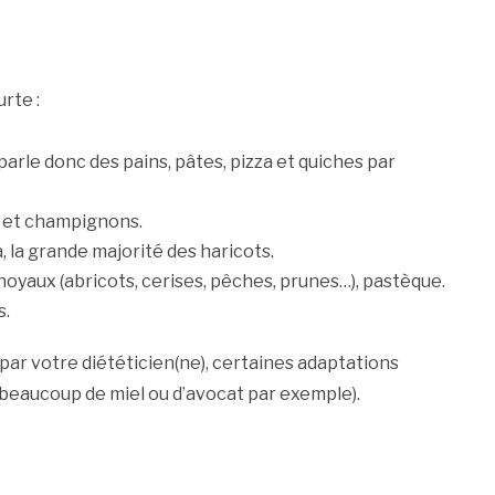
urte :
parle donc des pains, pâtes, pizza et quiches par
ur et champignons.
a, la grande majorité des haricots.
 à noyaux (abricots, cerises, pêches, prunes…), pastèque.
s.
par votre diététicien(ne), certaines adaptations
eaucoup de miel ou d’avocat par exemple).