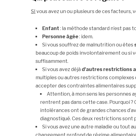
SI
vous avez un ou plusieurs de ces facteurs, 
Enfant
: la méthode standard n’est pas to
Personne âgée
: idem.
Si vous souffrez de malnutrition ou êtes
beaucoup de poids involontairement ou si vo
suffisamment.
Si vous avez déjà
d’autres restrictions 
multiples ou autres restrictions complexes q
accepter des contraintes alimentaires sup
Attention, à mon sens les personnes ay
rentrent pas dans cette case. Pourquoi ?
intolérances ont de grandes chances d’av
diagnostiqué. Ces deux restrictions sont 
Si vous avez une autre maladie ou tout a
changement profond de régime alimentaire